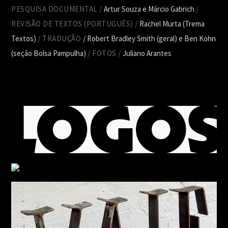
PESQUISA DOCUMENTAL /
Artur Souza e Márcio Gabrich
/
REVISÃO DE TEXTOS (PORTUGUÊS) /
Rachel Murta (Trema
Textos)
/ TRADUÇÃO
/ Robert Bradley Smith (geral) e Ben Kohn
(seção Bolsa Pampulha)
/ FOTOS /
Juliano Arantes